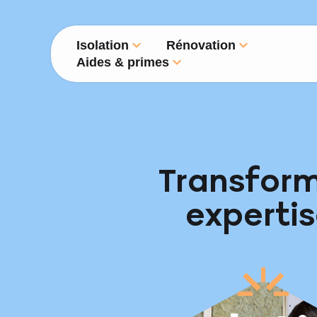
Isolation
Rénovation
Aides & primes
Transform
experti