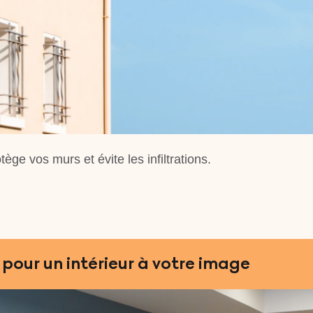
ège vos murs et évite les infiltrations.
our un intérieur à votre image