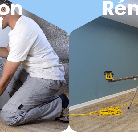
ion
Rén